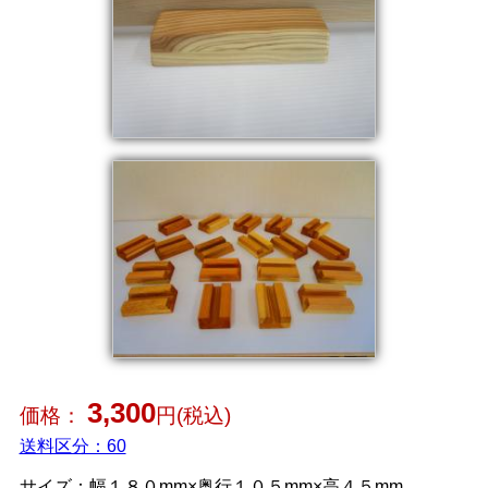
3,300
価格：
円(税込)
送料区分：60
サイズ：幅１８０mm×奥行１０５mm×高４５mm